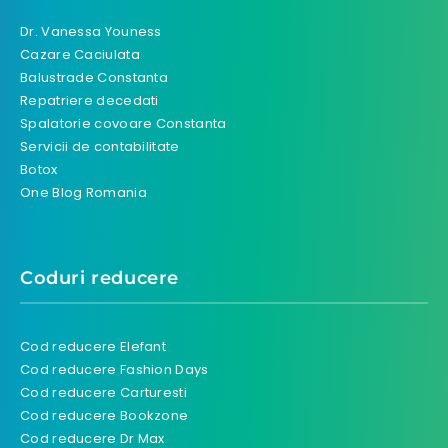
Dr. Vanessa Youness
Cazare Caciulata
Balustrade Constanta
Repatriere decedati
Spalatorie covoare Constanta
Servicii de contabilitate
Botox
One Blog Romania
Coduri reducere
Cod reducere Elefant
Cod reducere Fashion Days
Cod reducere Carturesti
Cod reducere Bookzone
Cod reducere Dr Max