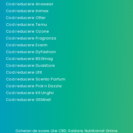
Cod reducere Answear
Cod reducere Inimax
Cod reducere Otter
Cod reducere Temu
Cod reducere Ozone
Cod reducere Fragranza
Cod reducere Everin
Cod reducere DyFashion
Cod reducere BSGmag
Cod reducere Dualstore
Cod reducere Ufit
Cod reducere Scento Parfum
Cod reducere Pick n Dazzle
Cod reducere Kit Unghii
Cod reducere GSMnet
Ochelari de soare
,
Ulei CBD
,
Sablare
,
Nutritionist Online