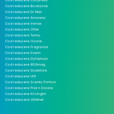
Cod reducere Carturesti
Cod reducere Bookzone
Cod reducere Dr Max
Cod reducere Answear
Cod reducere Inimax
Cod reducere Otter
Cod reducere Temu
Cod reducere Ozone
Cod reducere Fragranza
Cod reducere Everin
Cod reducere DyFashion
Cod reducere BSGmag
Cod reducere Dualstore
Cod reducere Ufit
Cod reducere Scento Parfum
Cod reducere Pick n Dazzle
Cod reducere Kit Unghii
Cod reducere GSMnet