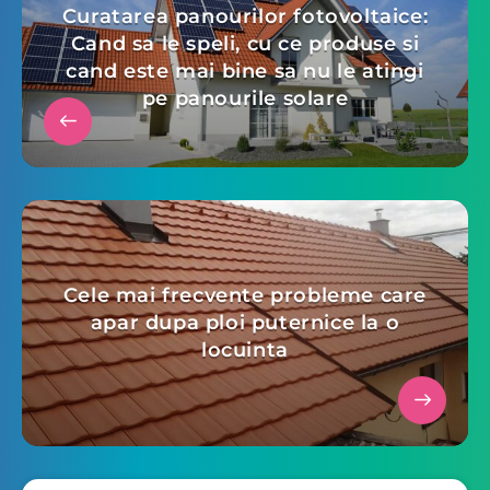
Curatarea panourilor fotovoltaice:
Cand sa le speli, cu ce produse si
cand este mai bine sa nu le atingi
pe panourile solare
Cele mai frecvente probleme care
apar dupa ploi puternice la o
locuinta