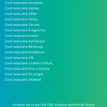
Cod reducere Answear
Cod reducere Inimax
Cod reducere Otter
Cod reducere Temu
Cod reducere Ozone
Cod reducere Fragranza
Cod reducere Everin
Cod reducere DyFashion
Cod reducere BSGmag
Cod reducere Dualstore
Cod reducere Ufit
Cod reducere Scento Parfum
Cod reducere Pick n Dazzle
Cod reducere Kit Unghii
Cod reducere GSMnet
Ochelari de soare
,
Ulei CBD
,
Sablare
,
Nutritionist Online