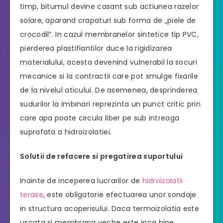
timp, bitumul devine casant sub actiunea razelor
solare, aparand crapaturi sub forma de „piele de
crocodil”. In cazul membranelor sintetice tip PVC,
pierderea plastifiantilor duce la rigidizarea
materialului, acesta devenind vulnerabil la socuri
mecanice si la contractii care pot smulge fixarile
de la nivelul aticului. De asemenea, desprinderea
sudurilor la imbinari reprezinta un punct critic prin
care apa poate circula liber pe sub intreaga
suprafata a hidroizolatiei.
Solutii de refacere si pregatirea suportului
Inainte de inceperea lucrarilor de
hidroizolatii
terase
, este obligatorie efectuarea unor sondaje
in structura acoperisului. Daca termoizolatia este
uscata si membrana veche este inca bine