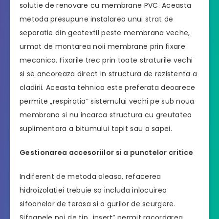
solutie de renovare cu membrane PVC. Aceasta
metoda presupune instalarea unui strat de
separatie din geotextil peste membrana veche,
urmat de montarea noii membrane prin fixare
mecanica. Fixarile trec prin toate straturile vechi
si se ancoreaza direct in structura de rezistenta a
cladirii. Aceasta tehnica este preferata deoarece
permite „respiratia” sistemului vechi pe sub noua
membrana si nu incarca structura cu greutatea
suplimentara a bitumului topit sau a sapei.
Gestionarea accesoriilor si a punctelor critice
Indiferent de metoda aleasa, refacerea
hidroizolatiei trebuie sa includa inlocuirea
sifoanelor de terasa si a gurilor de scurgere.
Sifoanele noi de tip „insert” permit racordarea